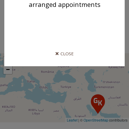
arranged appointments
Schwaiger Hanuš
Madona s Ježíškem
CLOSE
+
−
Leaflet
|
©
OpenStreetMap
contributors