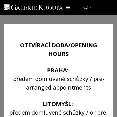
CZ
Schwaiger Hanuš
OTEVÍRACÍ DOBA/OPENING
(Jindřichův Hradec
HOURS
1854 – Praha 1912)
PRAHA
:
předem domluvené schůzky / pre-
Zpět
Autoři
arranged appointments
LITOMYŠL
:
předem domluvené schůzky / or pre-