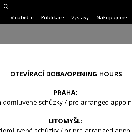
V nabídce
Publikace
Výstavy
Nakupujeme
Mucha Alfons
vančice 1860 – Praha 19
OTEVÍRACÍ DOBA/OPENING HOURS
PRAHA
:
 domluvené schůzky / pre-arranged appoi
LITOMYŠL
:
domluvené schůzky / or pre-arranged appo