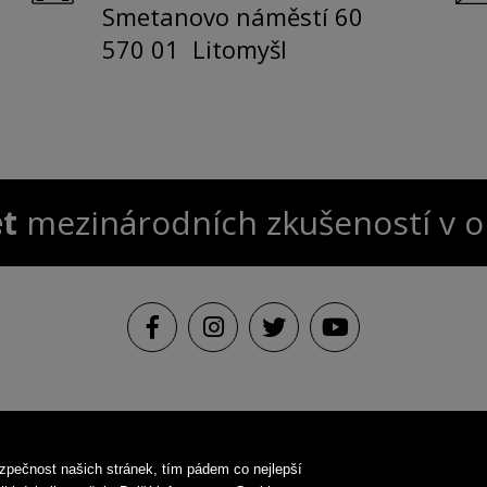
Smetanovo náměstí 60
570 01 Litomyšl
et
mezinárodních zkušeností v 
zpečnost našich stránek, tím pádem co nejlepší