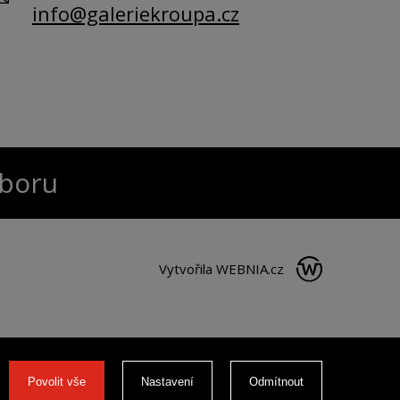
info@galeriekroupa.cz
oboru
Vytvořila
WEBNIA.cz
Povolit vše
Nastavení
Odmítnout