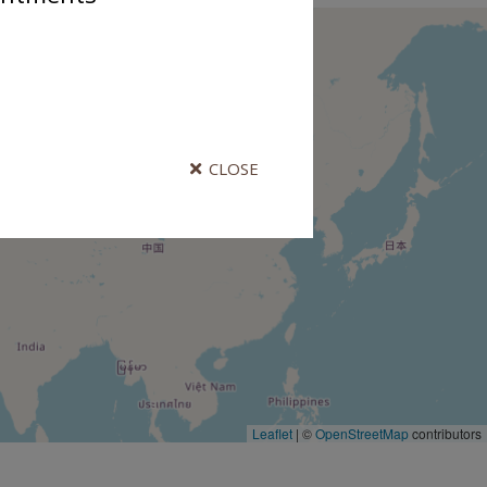
CLOSE
Leaflet
|
©
OpenStreetMap
contributors