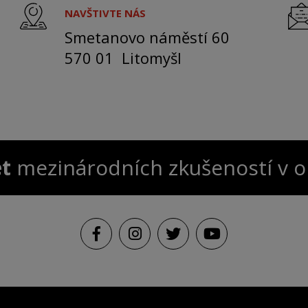
NAVŠTIVTE NÁS
Smetanovo náměstí 60
570 01 Litomyšl
et
mezinárodních zkušeností v 