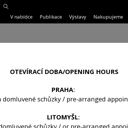
V nabídce
Publikace
Výstavy
Nakupujeme
Trnka Jaroslav
(1924–1986)
OTEVÍRACÍ DOBA/OPENING HOURS
PRAHA
:
 domluvené schůzky / pre-arranged appoi
LITOMYŠL
:
domluvené schůzky / or pre-arranged appo