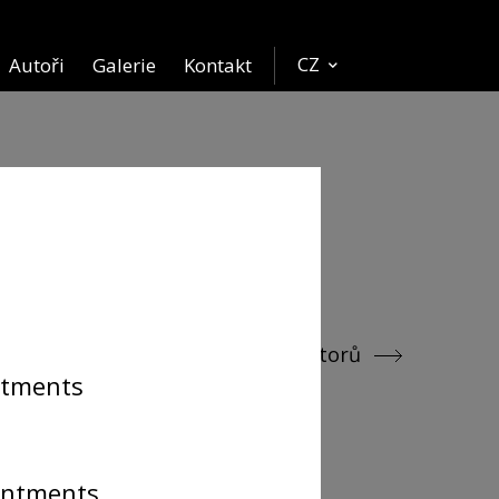
CZ
Autoři
Galerie
Kontakt
Encyklopedie autorů
ntments
intments