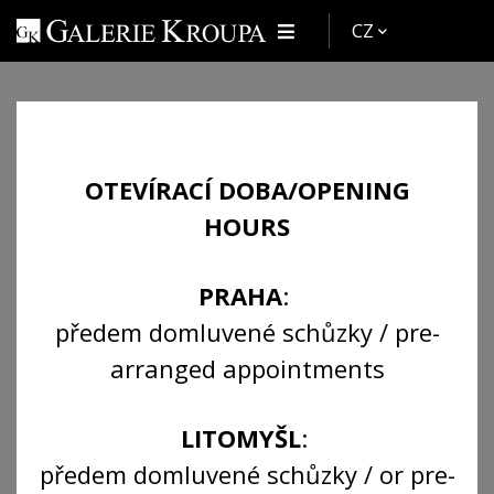
CZ
Minařík Jan
OTEVÍRACÍ DOBA/OPENING
(Praha 1862 – Praha
HOURS
1937)
PRAHA
:
předem domluvené schůzky / pre-
Zpět
Autoři
arranged appointments
LITOMYŠL
:
předem domluvené schůzky / or pre-