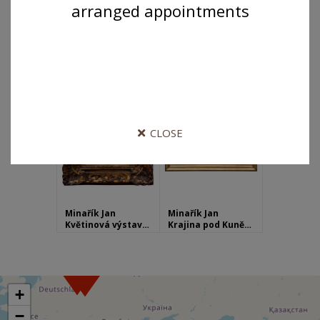
arranged appointments
Minařík Jan
Minařík Jan
Máky v obilí
Vyšehrad
CLOSE
Minařík Jan
Minařík Jan
Květinová výstava v Paříži
Krajina pod Kunětickou horou
+
−